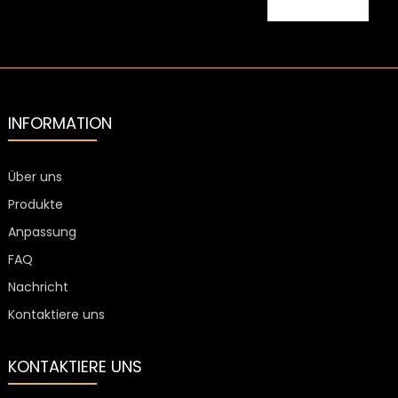
mit Polymer
aus
synthetischem
Kork in
Lebensmittelqual
für
Spirituosenflasc
INFORMATION
Über uns
Produkte
Anpassung
FAQ
Nachricht
Kontaktiere uns
KONTAKTIERE UNS