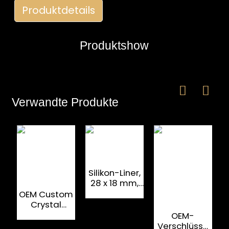
Produktdetails
Produktshow
Verwandte Produkte
e
a
Silikon-Liner,
28 x 18 mm,
M
Spiritusflaschenverschlüsse
OEM Custom
W
Crystal
Großhandel
OEM-
Glasflaschenverschluss
Verschlüsse