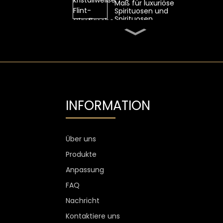
Maß für luxuriöse
Spirituosen und
Spirituosen
Ovale 700-ml-
Whiskyglasflasche von
SGS mit hohem
Feuerstein
Transparente Flint-
Wodka-Glasflasche mit
Aluminiumetikett
INFORMATION
1300 g Wodkaglas
personalisiert, 750 ml
Glas-
Spirituosenflaschen
Über uns
Produkte
Kundenspezifischer
Weinglasbecher ohne
Anpassung
Stiel, kratzfest, 400 ml,
500 ml
FAQ
Nachricht
Kontaktiere uns