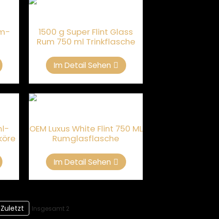
um-
1500 g Super Flint Glass
Rum 750 ml Trinkflasche
Im Detail Sehen
l-
OEM Luxus White Flint 750 ML
köre
Rumglasflasche
Im Detail Sehen
Zuletzt
Insgesamt 2