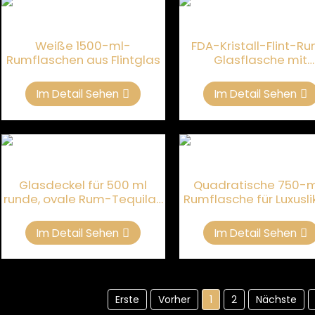
Weiße 1500-ml-
FDA-Kristall-Flint-R
Rumflaschen aus Flintglas
Glasflasche mit
Korkverschluss
Im Detail Sehen
Im Detail Sehen
Glasdeckel für 500 ml
Quadratische 750-m
runde, ovale Rum-Tequila-
Rumflasche für Luxusli
Flasche
Im Detail Sehen
Im Detail Sehen
Erste
Vorher
1
2
Nächste