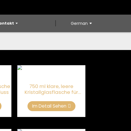
ontakt
German
asche
750 ml klare, leere
luss
Kristallglasflasche für
Spirituosen
Im Detail Sehen