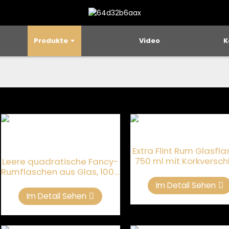
Produkte
Video
K
Extra Flint Rum Glasfl
750 ml mit Korkversch
Leere quadratische Fancy-
Rumflaschen aus Glas, 1000
ml, für Spirituosen
Im Detail Sehen
Im Detail Sehen