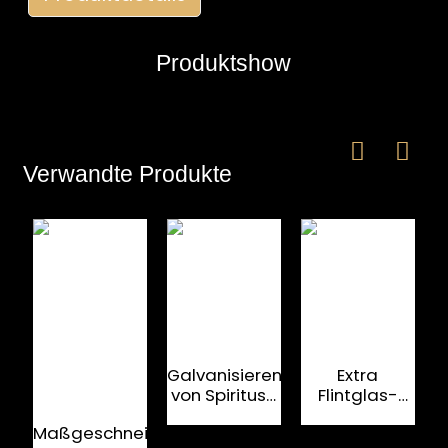
Produktshow
Verwandte Produkte
e
a
Galvanisieren
Extra
G
von Spiritus-
Flintglas-
Glasflaschen-
Verschlüsse
Maßgeschneiderter
Ösendeckeln
für