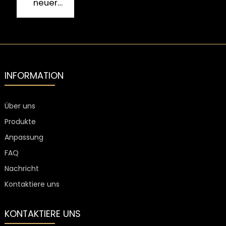
neuer
mit
Likörflaschen
Verschluss
individueller
mit
für
Farbe
individueller
Likörflaschen
Beschichtung
aus Glas,
galvanisch
beschichtet,
20 mm
INFORMATION
Über uns
Produkte
Anpassung
FAQ
Nachricht
Kontaktiere uns
KONTAKTIERE UNS