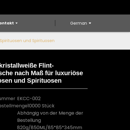
ontakt
German
 Spirituosen und Spirituosen
kristallweiße Flint-
sche nach Maß für luxuriöse
Loading...
Loading...
Loading...
Loading...
osen und Spirituosen
nummer
EKCC-002
estellmenge
10000 Stück
Abhängig von der Menge der
Bestellung
820g/850ML/85*85*345mm