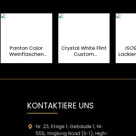
Panton Color
Crystal White Flint
ISO
Weinflaschen
Custom
Lackie
Wodka Gin Spirit
Glasflasche
5
Glasflasche mit
750/1000 ML für
kunden
Verschluss
Luxus-Spirituosen
Glas
KONTAKTIERE UNS
Nr. 23, Etage 1, Gebäude 1, Nr.
555, Yinglong Road (S-1), High-