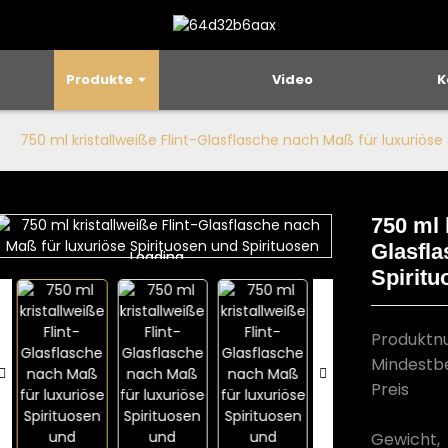
Produkte
Video
K
750 ml kristallweiße Flint-Glasflasche nach Maß für luxuriöse
750 ml 
Glasfla
Loading...
Loading...
Spiritu
Produkt
Mindestb
Preis
Gewicht,