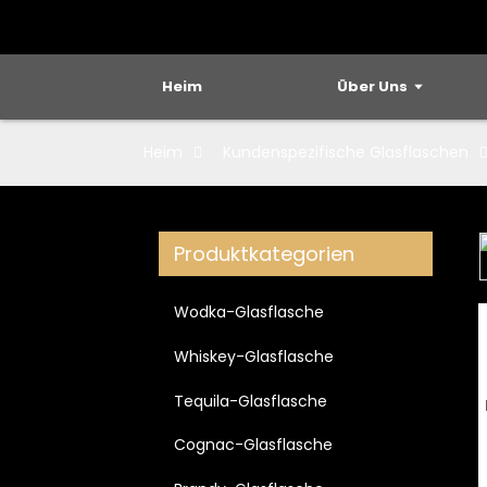
Heim
Über Uns
Heim
Kundenspezifische Glasflaschen
Produktkategorien
Loading...
Loading...
Wodka-Glasflasche
Whiskey-Glasflasche
Tequila-Glasflasche
Cognac-Glasflasche