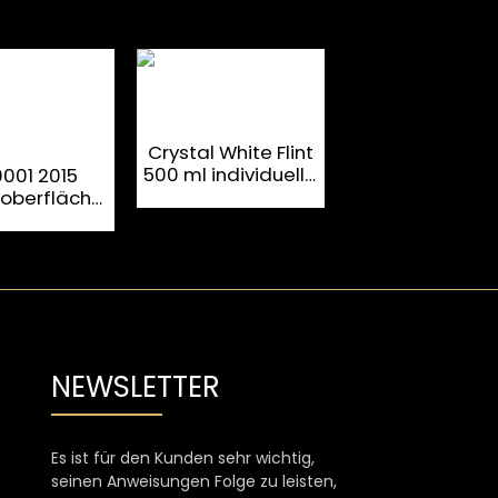
Crystal White Flint
Transparente 
500 ml individuelle
ml-Glasflasc
9001 2015
Glasflaschen
mit
roberfläche
Aluminiumetik
00 ml
spezifische
flaschen
NEWSLETTER
Es ist für den Kunden sehr wichtig,
seinen Anweisungen Folge zu leisten,