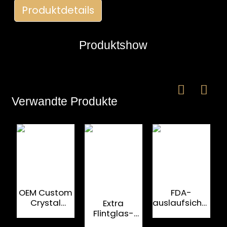
Produktdetails
Produktshow
Verwandte Produkte
e
a
OEM Custom
FDA-
W
Crystal
auslaufsichere
Extra
Großhandel
Aluminiumversch
Flintglas-
v
Glasflaschenverschluss
für
Verschlüsse