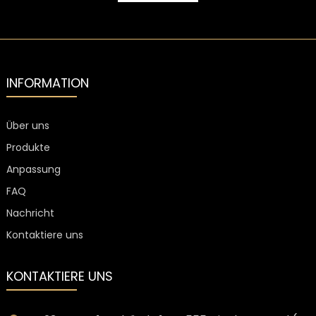
A
mit Polymer
Spirituosenflasc
für
Likörflaschen
mit
individueller
Beschichtung
INFORMATION
Über uns
Produkte
Anpassung
FAQ
Nachricht
Kontaktiere uns
KONTAKTIERE UNS