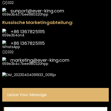
sunport@ever-king.com
Russische Marketingabteilung:
+86 13678251115
+86 13678251115
marketing@ever-king.com
n
Leave Your Message