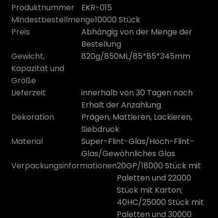
Produktnummer
EKR-015
Mindestbestellmenge
10000 Stück
Preis
Abhängig von der Menge der
Bestellung
Gewicht,
820g/850ML/85*85*345mm
Kapazität und
Größe
Lieferzeit
innerhalb von 30 Tagen nach
Erhalt der Anzahlung
Dekoration
Prägen, Mattieren, Lackieren,
Siebdruck
n
Material
Super-Flint-Glas/Hoch-Flint-
Glas/Gewöhnliches Glas
Verpackungsinformationen
20GP/18000 Stück mit
Paletten und 22000
Stück mit Karton;
40HC/25000 Stück mit
Paletten und 30000