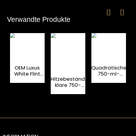
Verwandte Produkte
OEM Luxus
Quadratische
White Flint
750-ml-
Hitzebeständige,
G
750 ML
Rumflasche
klare 750-
Rumglasflasche
für
ml-
Luxusliköre
Rumglasflasche
mit
Metallverschluss