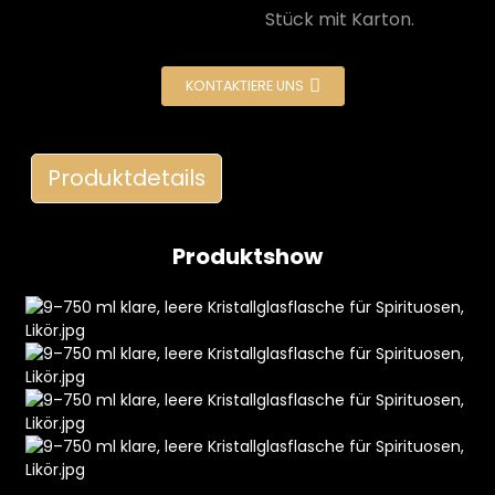
Stück mit Karton.
KONTAKTIERE UNS
Produktdetails
e
Produktshow
a