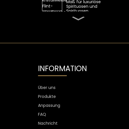
Maß für luxuriöse
Spirituosen und
Spirituosen
Ovale 700-ml-
Whiskyglasflasche von
SGS mit hohem
Feuerstein
Transparente Flint-
Wodka-Glasflasche mit
Aluminiumetikett
1300 g Wodkaglas
INFORMATION
personalisiert, 750 ml
Glas-
Spirituosenflaschen
Über uns
Kundenspezifischer
Weinglasbecher ohne
Produkte
Stiel, kratzfest, 400 ml,
500 ml
Anpassung
FAQ
Nachricht