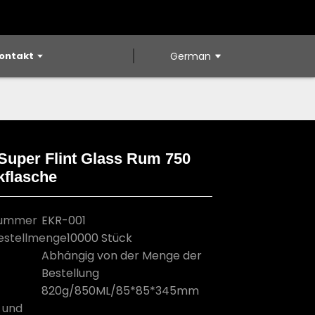
ontakt
German
Super Flint Glass Rum 750
kflasche
Loading...
Loading...
Loading...
Loading...
nummer
EKR-001
estellmenge
10000 Stück
Abhängig von der Menge der
Bestellung
820g/850ML/85*85*345mm
 und