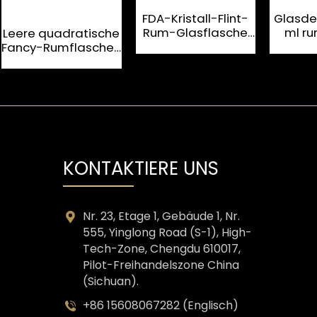
FDA-Kristall-Flint-
Glasde
Rum-Glasflasche
ml ru
Leere quadratische
mit Korkverschluss
Rum-
Fancy-Rumflaschen
F
aus Glas, 1000 ml,
für Spirituosen
KONTAKTIERE UNS
Nr. 23, Etage 1, Gebäude 1, Nr.
555, Yinglong Road (S-1), High-
Tech-Zone, Chengdu 610017,
Pilot-Freihandelszone China
(Sichuan).
+86 15608067282 (Englisch)