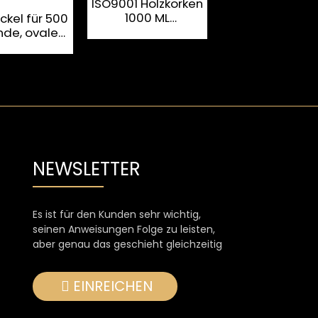
ISO9001 Holzkorken
1000 ML
ckel für 500
Metalletikett
Rumglasflasche
nde, ovale
Siebdruck-1,5-
Tequila-
Rumglasflasc
lasche
NEWSLETTER
Es ist für den Kunden sehr wichtig,
seinen Anweisungen Folge zu leisten,
aber genau das geschieht gleichzeitig
EINREICHEN