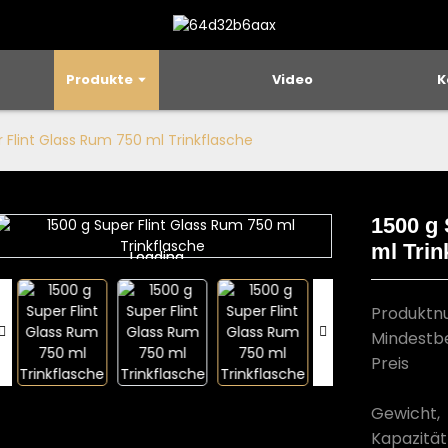
Produkte
Video
K
r Flint Glass Rum 750 ml Trinkflasche
1500 g 
ml Trin
Loading...
Loading...
Produkt
Mindestb
Preis
Gewicht,
Kapazität