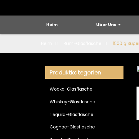
Heim
Über Uns
Heim
Rum-Glasflasche
1500 g Supe
Produktkategorien
Loading...
Loading...
Wodka-Glasflasche
Whiskey-Glasflasche
Tequila-Glasflasche
Cognac-Glasflasche