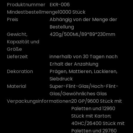
Produktnummer
EKR-006
Mindestbestellmenge
10000 Stück
Preis
Abhängig von der Menge der
Bestellung
Gewicht,
420g/500ML/89*89*230mm
Kapazität und
Größe
Lieferzeit
innerhalb von 30 Tagen nach
Erhalt der Anzahlung
Dekoration
Prägen, Mattieren, Lackieren,
Siebdruck
n
Material
Super-Flint-Glas/Hoch-Flint-
Glas/Gewöhnliches Glas
Verpackungsinformationen
20 GP/9600 Stück mit
Paletten und 12960
Stück mit Karton;
40HC/26400 Stück mit
Paletten und 29760