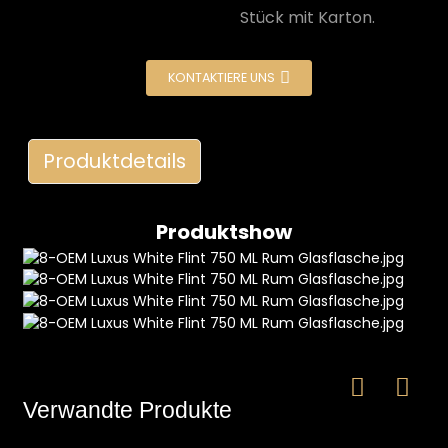
Stück mit Karton.
KONTAKTIERE UNS
Produktdetails
e
Produktshow
a
Verwandte Produkte