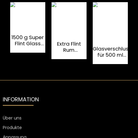
1500 g Super
Flint Glass
Extra Flint
Glasverschluss
H
Rum 750 ml
Rum
für 500 ml
Trinkflasche
Glasflasche
runde, ovale
750 ml mit
Rum-
R
Korkverschluss
Tequila-
Flasche
M
INFORMATION
Über uns
Produkte
Anpassung