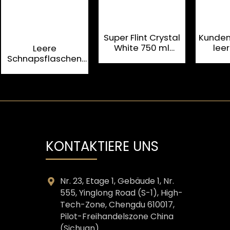
Super Flint Crystal
Kunden
White 750 ml
lee
Leere
Alkoholbehälter aus
W
Schnapsflaschen
Glas
Glas
mit
einzig
Plastikverschluss
750 ml, SGS-
Klarglas-
Schnapsflaschen
KONTAKTIERE UNS
Nr. 23, Etage 1, Gebäude 1, Nr.
555, Yinglong Road (S-1), High-
Tech-Zone, Chengdu 610017,
Pilot-Freihandelszone China
(Sichuan).