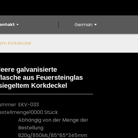
ontakt
German
tem Korkdeckel
eere galvanisierte
lasche aus Feuersteinglas
Loading...
Loading...
Loading...
Loading...
siegeltem Korkdeckel
nummer
EKV-033
estellmenge
10000 Stück
Abhängig von der Menge der
Bestellung
820g/850ML/85*85*345mm