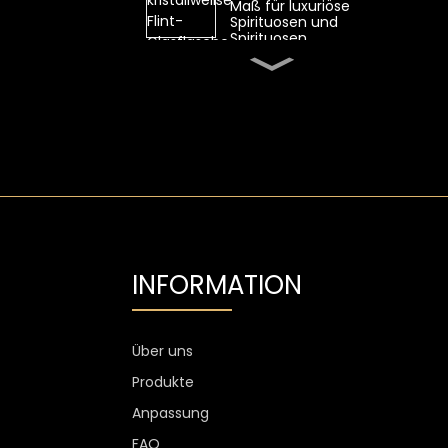
Maß für luxuriöse
Spirituosen und
Spirituosen
Ovale 700-ml-
Whiskyglasflasche von
SGS mit hohem
Feuerstein
Transparente Flint-
Wodka-Glasflasche mit
Aluminiumetikett
1300 g Wodkaglas
personalisiert, 750 ml
Glas-
INFORMATION
Spirituosenflaschen
Kundenspezifischer
Weinglasbecher ohne
Stiel, kratzfest, 400 ml,
Über uns
500 ml
Produkte
Anpassung
FAQ