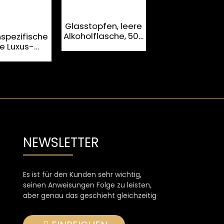
Glasstopfen, leere
Alkoholflasche, 500
spezifische
Luxus-Wodka
ml, Wodka-Glas
re Luxus-
Glasflasche m
odka-
dickem Boden,
flasche in
ml, 700 ml, 750
artiger Form
NEWSLETTER
Es ist für den Kunden sehr wichtig,
seinen Anweisungen Folge zu leisten,
aber genau das geschieht gleichzeitig