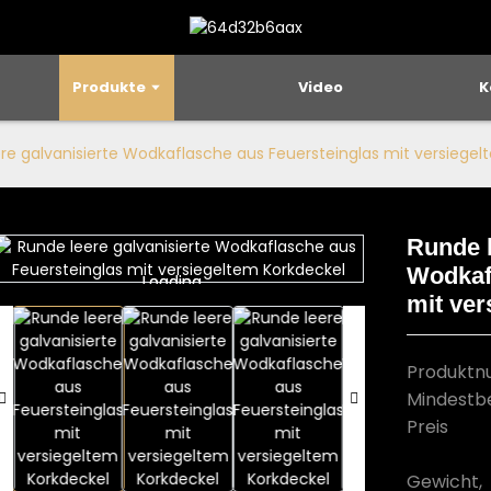
Produkte
Video
K
re galvanisierte Wodkaflasche aus Feuersteinglas mit versiegel
Runde l
Wodkaf
Loading...
Loading...
mit ver
Produkt
Mindestb
Preis
Gewicht,