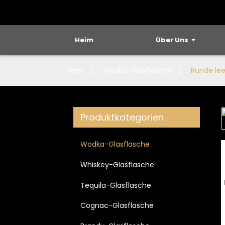
Heim
Über Uns
Heim
Wodka-Glasflasche
Runde lee
Produktkategorien
Loading...
Loading...
Wodka-Glasflasche
Whiskey-Glasflasche
Tequila-Glasflasche
Cognac-Glasflasche