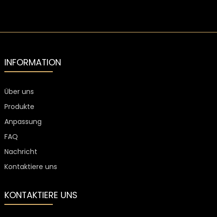
galvanisiertem
750 ML für
Glas-
Glaskristall,
luxuriöse
P
Spirituosenflaschen
500 ml, mit
Spirituosen
7
Stopfen
und
Spirituosen
S
INFORMATION
Über uns
Produkte
Anpassung
FAQ
Nachricht
Kontaktiere uns
KONTAKTIERE UNS