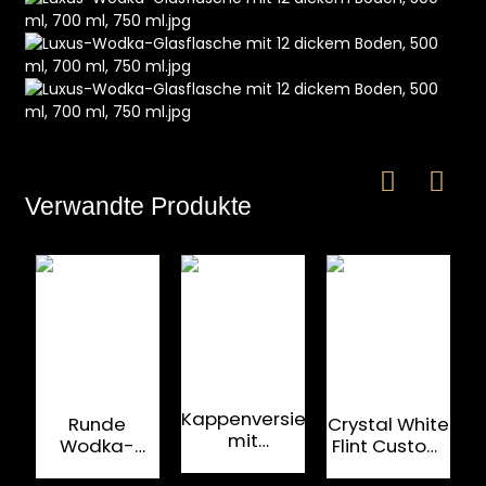
Verwandte Produkte
Kappenversiegelung
Runde
Crystal White
mit
Wodka-
Flint Custom
Metalletikett
Flasche aus
Glasflasche
S
für 700-ml-