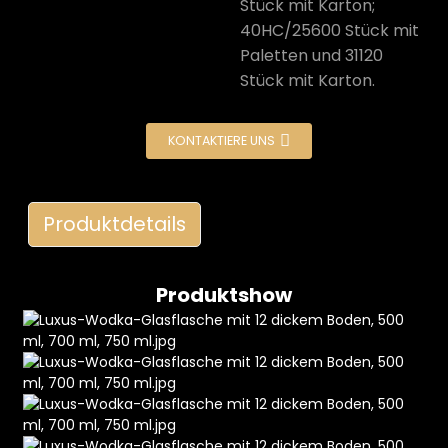
Stück mit Karton;
40HC/25600 Stück mit
Paletten und 31120
Stück mit Karton.
KONTAKTIERE UNS
e
Produktdetails
a
Produktshow