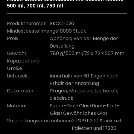
500 ml, 700 ml, 750 ml
Produktnummer
EKCC-026
Mindestbestellmenge
10000 Stück
Preis
Abhängig von der Menge der
Bestellung
Gewicht,
780 g/500 ml/72 x 72 x 267 mm
Kapazität und
Größe
Lieferzeit
innerhalb von 30 Tagen nach
Erhalt der Anzahlung
n
Dekoration
Prägen, Mattieren, Lackieren,
Siebdruck
Material
Super-Flint-Glas/Hoch-Flint-
Glas/Gewöhnliches Glas
Verpackungsinformationen
20GP/11200 Stück mit
Paletten und 17280