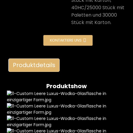
Stück mit Karton;
40HC/25000 Stück mit
Paletten und 30000
Stück mit Karton.
KONTAKTIERE UNS
e
Produktdetails
a
Produktshow