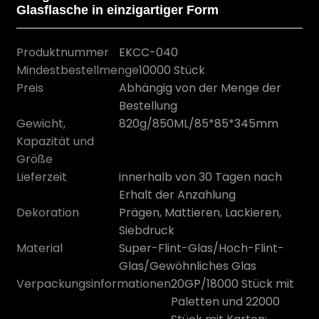
Glasflasche in einzigartiger Form
Produktnummer
EKCC-040
Mindestbestellmenge
10000 Stück
Preis
Abhängig von der Menge der
Bestellung
Gewicht,
820g/850ML/85*85*345mm
Kapazität und
Größe
Lieferzeit
innerhalb von 30 Tagen nach
Erhalt der Anzahlung
n
Dekoration
Prägen, Mattieren, Lackieren,
Siebdruck
Material
Super-Flint-Glas/Hoch-Flint-
Glas/Gewöhnliches Glas
Verpackungsinformationen
20GP/18000 Stück mit
Paletten und 22000