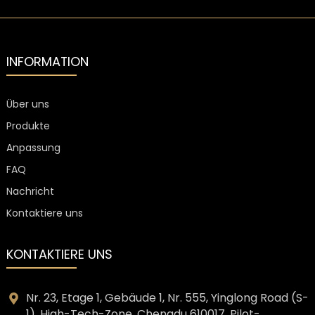
mattschwarzem
Karton mit
zwei Tassen
INFORMATION
Über uns
Produkte
Anpassung
FAQ
Nachricht
Kontaktiere uns
KONTAKTIERE UNS
Nr. 23, Etage 1, Gebäude 1, Nr. 555, Yinglong Road (S-
1), High-Tech-Zone, Chengdu 610017, Pilot-