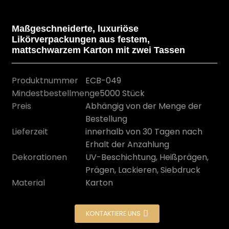
Maßgeschneiderte, luxuriöse
Likörverpackungen aus festem,
mattschwarzem Karton mit zwei Tassen
Produktnummer
ECB-049
Mindestbestellmenge
5000 Stück
Preis
Abhängig von der Menge der
Bestellung
Lieferzeit
innerhalb von 30 Tagen nach
Erhalt der Anzahlung
n
Dekorationen
UV-Beschichtung, Heißprägen,
Prägen, Lackieren, Siebdruck
Material
Karton
KONTAKTIERE UNS