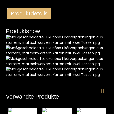
Produktdetails
Produktshow
e
a
Verwandte Produkte