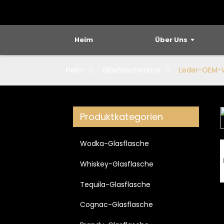
Heim
Über Uns
Heim
Glasflaschenbox
Leder-OEM-W
Produktkategorien
Loading...
Loading...
Wodka-Glasflasche
Whiskey-Glasflasche
Tequila-Glasflasche
Cognac-Glasflasche