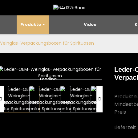
Produkte
Video
K
einglas-Verpackungsboxen für Spirituosen
Leder-
Verpac
Loading...
Loading...
Produkt
Mindestb
Preis
Lieferzeit