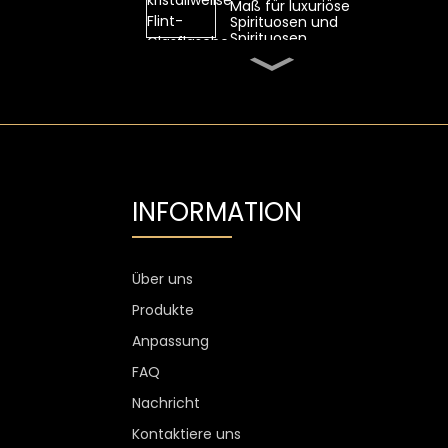
Maß für luxuriöse
Spirituosen und
Spirituosen
Ovale 700-ml-
Whiskyglasflasche von
SGS mit hohem
Feuerstein
Transparente Flint-
Wodka-Glasflasche mit
Aluminiumetikett
INFORMATION
1300 g Wodkaglas
personalisiert, 750 ml
Glas-
Spirituosenflaschen
Über uns
Produkte
Kundenspezifischer
Weinglasbecher ohne
Anpassung
Stiel, kratzfest, 400 ml,
500 ml
FAQ
Nachricht
Kontaktiere uns