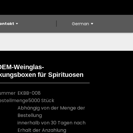
ontakt
German
OEM-Weinglas-
kungsboxen für Spirituosen
Loading...
Loading...
Loading...
Loading...
nummer
EKBB-008
estellmenge
5000 Stück
Abhängig von der Menge der
Bestellung
innerhalb von 30 Tagen nach
Erhalt der Anzahlung