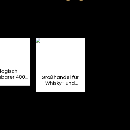
4C-Offsetdru
Prägekarton
ologisch
Glasflaschen
barer 400
Großhandel für
g/m²
Whisky- und
schenkarton
Spirituosenverpackungen,
t CMYK-
Weinflaschenkartons,
setdruck
Geschenkkartons