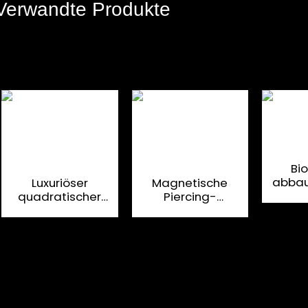
Verwandte Produkte
Bi
abbau
Luxuriöser
Magnetische
quadratischer
Piercing-
Weinfla
Flaschenkasten in
Schnapsflaschenboxen
mi
Buchform,
mit individuellem
Off
Flaschenpapierkasten
Karton