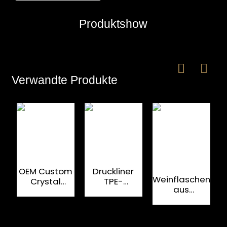
Produktshow
Verwandte Produkte
e
a
OEM Custom
Druckliner
Weinflaschenvers
Crystal
TPE-
aus
Großhandel
Aluminium-
versiegeltem
Glasflaschenverschluss
Weinverschluss
Aluminiumglas,
mit Polymer
für
S
30 x 60 mm
Spirituosen
G