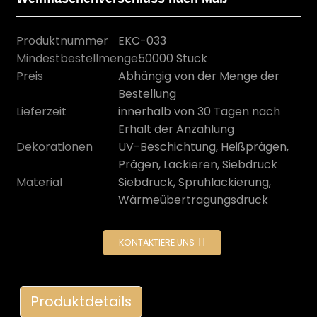
Produktnummer
EKC-033
Mindestbestellmenge
50000 Stück
Preis
Abhängig von der Menge der
Bestellung
Lieferzeit
innerhalb von 30 Tagen nach
Erhalt der Anzahlung
Dekorationen
UV-Beschichtung, Heißprägen,
Prägen, Lackieren, Siebdruck
Material
Siebdruck, Sprühlackierung,
Wärmeübertragungsdruck
n
KONTAKTIERE UNS
Produktdetails