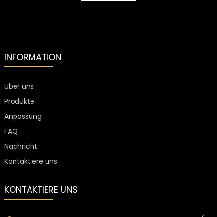
für Wein- und
synthetischem
Likörflaschen
Kork in
Lebensmittelqualität
für
Spirituosenflaschen
INFORMATION
Über uns
Produkte
Anpassung
FAQ
Nachricht
Kontaktiere uns
KONTAKTIERE UNS