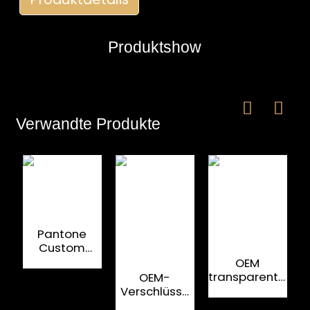
Produktshow
Verwandte Produkte
e
a
Pantone
Custom
Metal Glossy
OEM
Spirit
transparenter
OEM-
Flaschenverschlüsse
W
klassischer
Verschlüsse
Glasflaschenvers
aus