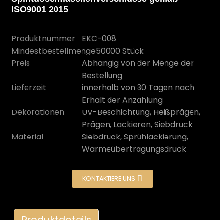
ISO9001 2015
Produktnummer
EKC-008
Mindestbestellmenge
50000 Stück
Preis
Abhängig von der Menge der
Bestellung
Lieferzeit
innerhalb von 30 Tagen nach
Erhalt der Anzahlung
Dekorationen
UV-Beschichtung, Heißprägen,
Prägen, Lackieren, Siebdruck
Material
Siebdruck, Sprühlackierung,
n
Wärmeübertragungsdruck
KONTAKTIERE UNS
Produktdetails