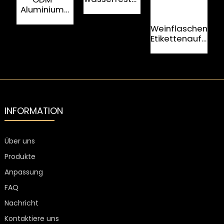
selbstklebender
Aluminium-
Spirituosenetiketten
Etiketten für
D
Weinflaschen-
Spirituosenflaschen
Etikettenaufklebe
für Luxuswein
S
aus
goldfarbenem
Aluminium
mit
individueller
Prägung
INFORMATION
Über uns
Produkte
Anpassung
FAQ
Nachricht
Kontaktiere uns