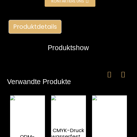
KONTAKTIERE UNS
Produktdetails
Produktshow
e
Verwandte Produkte
a
CMYK-Druck
wasserfester
ODM-
W