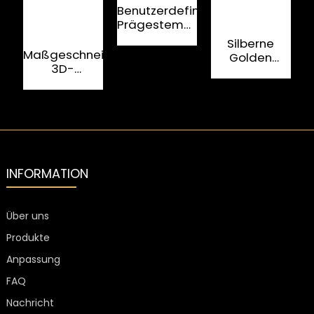
Benutzerdefinierter
Prägestempelaufkleber
„Spirituosen“
K
Silberne
aus Metall
L
Maßgeschneiderte
Golden
3D-
Collections
Z
Weinetiketten
Bärenkopf-
u
mit
Medaillenetikett
Metallprägung
aus
für Flaschen
Zinklegierung
aus
Aluminium
INFORMATION
Über uns
Produkte
Anpassung
FAQ
Nachricht