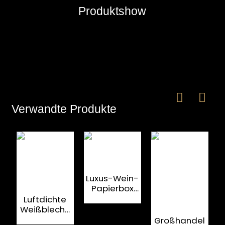
Produktshow
e
Verwandte Produkte
a
Luxus-Wein-
Papierbox
aus
Luftdichte
Holzkarton
Weißblech-
Glasflaschenbox
Großhandel