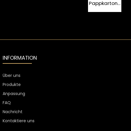
mit FDA-
Pappkartons
k
Zertifikat
mit
individuellem
G
Logo für die
V
Verpackung
von
Weinglasflasche
INFORMATION
Über uns
Produkte
Anpassung
FAQ
Nachricht
Kontaktiere uns