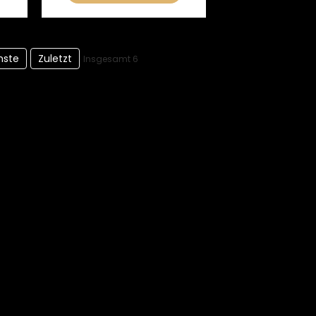
hste
Zuletzt
Insgesamt 6