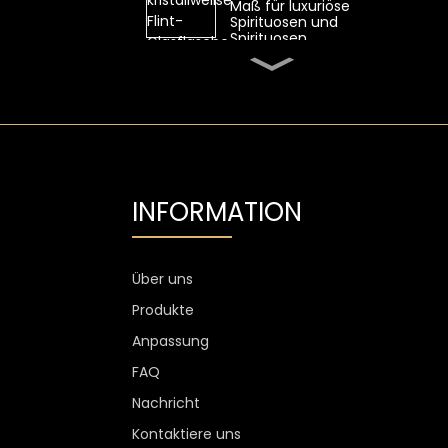
Maß für luxuriöse
Spirituosen und
Spirituosen
Ovale 700-ml-
Whiskyglasflasche von
SGS mit hohem
Feuerstein
Transparente Flint-
Wodka-Glasflasche mit
Aluminiumetikett
INFORMATION
1300 g Wodkaglas
personalisiert, 750 ml
Glas-
Spirituosenflaschen
Über uns
Produkte
Kundenspezifischer
Weinglasbecher ohne
Anpassung
Stiel, kratzfest, 400 ml,
500 ml
FAQ
Nachricht
Kontaktiere uns