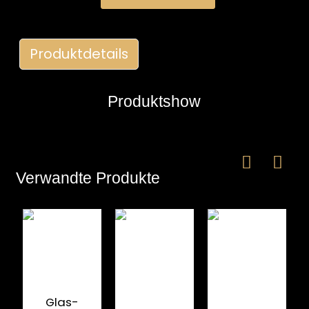
Produktdetails
Produktshow
e
Verwandte Produkte
a
Glas-