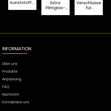
Kunststoff-
Extra
Verschlüsse
30 x 60 mm
Flintglas-
für
PE-Liner für
Verschlüsse
Spirituosenflasc
Spirituosenflaschenverschlüsse
für
aus
Likörflaschen
Milchglas,
a
mit
transparent,
individueller
lebensmittelecht
Beschichtung
INFORMATION
Über uns
Produkte
Anpassung
FAQ
Nachricht
Kontaktiere uns