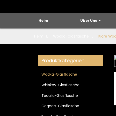
Heim
Über Uns
Heim
Wodka-Glasflasche
Klare Wod
Produktkategorien
Loading...
Loading...
Wodka-Glasflasche
Whiskey-Glasflasche
Tequila-Glasflasche
Cognac-Glasflasche