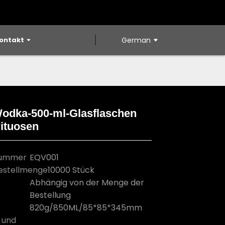
ontakt
German
Wodka-500-ml-Glasflaschen
rituosen
Loading...
Loading...
Loading...
Loading...
nummer
EQV001
estellmenge
10000 Stück
Abhängig von der Menge der
Bestellung
820g/850ML/85*85*345mm
 und