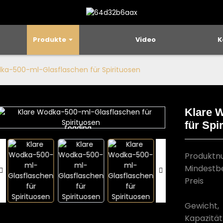
Produkte
Video
K
ka-500-ml-Glasflaschen für Spirituosen
Klare 
für Spi
Loading...
Loading...
Produkt
Mindestb
Preis
Gewicht,
Kapazität