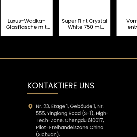
Luxus-Wodka-
Super Flint Crystal
Vom
Glasflasche mit
White 750 ml
ent
dickem Boden, 500
Alkoholbehälter aus
transp
ml, 700 ml, 750 ml
Glas
Lite
Gla
KONTAKTIERE UNS
Nr. 23, Etage 1, Gebäude 1, Nr.
555, Yinglong Road (S-1), High-
Tech-Zone, Chengdu 610017,
Pilot-Freihandelszone China
(Sichuan).