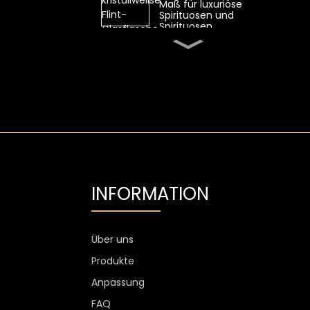
Maß für luxuriöse
Spirituosen und
Spirituosen
Ovale 700-ml-
Whiskyglasflasche von
SGS mit hohem
Feuerstein
Transparente Flint-
Wodka-Glasflasche mit
Aluminiumetikett
1300 g Wodkaglas
personalisiert, 750 ml
Glas-
INFORMATION
Spirituosenflaschen
Kundenspezifischer
Weinglasbecher ohne
Stiel, kratzfest, 400 ml,
Über uns
500 ml
Produkte
Anpassung
FAQ