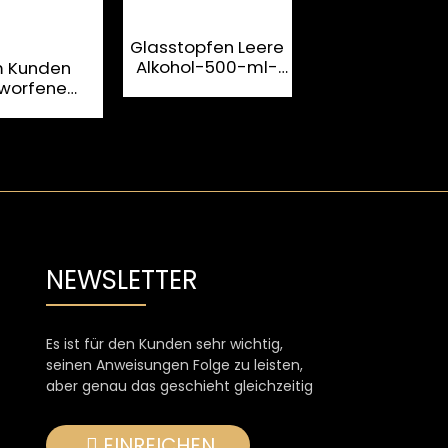
Glasstopfen Leere
Alkohol-500-ml-
 Kunden
Kundenspezifis
Wodka-
worfene
Etikett: Neue
Glasflasche
arente 1,5-
mattblaue lee
r-Wodka-
70-cl-Glasflas
sflasche
für Wodka-Lik
NEWSLETTER
Es ist für den Kunden sehr wichtig,
seinen Anweisungen Folge zu leisten,
aber genau das geschieht gleichzeitig
EINREICHEN