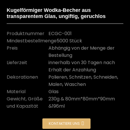
Kugelförmiger Wodka-Becher aus
transparentem Glas, ungiftig, geruchlos
Produktnummer
ECGC-001
Mindestbestellmenge
5000 Stück
Preis
Abhängig von der Menge der
Bestellung
Lieferzeit
innerhalb von 30 Tagen nach
Erhalt der Anzahlung
Dekorationen
Polieren, Schnitzen, Schneiden,
n
Malen, Waschen
Material
Glas
Gewicht, Größe
230g & 80mm*80mm*90mm
und Kapazität
&196ml
KONTAKTIERE UNS