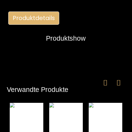
Produktdetails
Produktshow
e
a
Verwandte Produkte