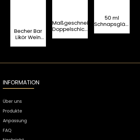
A
50 ml
Maßgeschneiderter
Schnapsgläser
W
Doppelschicht-
mit
Becher Bar
I
Spirituosenbecher
individuellem
Likör Wein
aus
Logo für
trinken
transparentem
Wodkabecherrohl
europäischen
Glas, 35 ml
Luxus
Großhandel
Kristallglas
Wein Whiskey
Cup
INFORMATION
Über uns
Produkte
Anpassung
FAQ