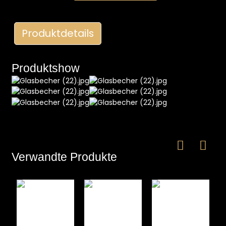
Produktdetails
Produktshow
e
a
Verwandte Produkte