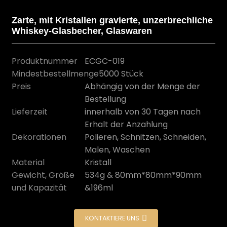
Zarte, mit Kristallen gravierte, unzerbrechliche
Whiskey-Glasbecher, Glaswaren
Produktnummer
ECGC-019
Mindestbestellmenge
5000 Stück
Preis
Abhängig von der Menge der
Bestellung
Lieferzeit
innerhalb von 30 Tagen nach
Erhalt der Anzahlung
Dekorationen
Polieren, Schnitzen, Schneiden,
n
Malen, Waschen
Material
Kristall
Gewicht, Größe
534g & 80mm*80mm*90mm
und Kapazität
&196ml
KONTAKTIERE UNS