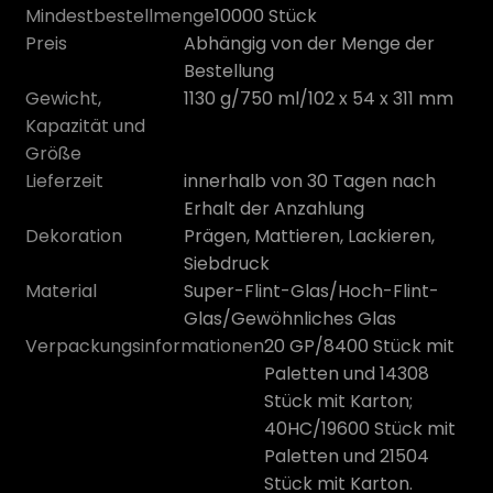
Mindestbestellmenge
10000 Stück
Preis
Abhängig von der Menge der
Bestellung
Gewicht,
1130 g/750 ml/102 x 54 x 311 mm
Kapazität und
Größe
Lieferzeit
innerhalb von 30 Tagen nach
Erhalt der Anzahlung
Dekoration
Prägen, Mattieren, Lackieren,
Siebdruck
Material
Super-Flint-Glas/Hoch-Flint-
n
Glas/Gewöhnliches Glas
Verpackungsinformationen
20 GP/8400 Stück mit
Paletten und 14308
Stück mit Karton;
40HC/19600 Stück mit
Paletten und 21504
Stück mit Karton.