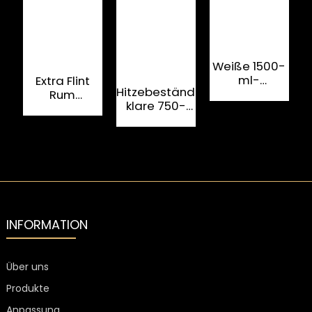
Weiße 1500-
7
ml-
Extra Flint
Hitzebeständige,
Rumflaschen
K
Rum
klare 750-
aus Flintglas
Glasflasche
ml-
750 ml mit
Rumglasflasche
Korkverschluss
mit
Diamantverschluss
INFORMATION
Über uns
Produkte
Anpassung