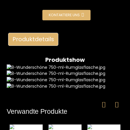
KONTAKTIERE UNS
Produktdetails
Produktshow
e
a
Verwandte Produkte