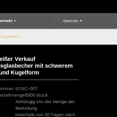
ontakt
German
d Kugelform
eißer Verkauf
sglasbecher mit schwerem
Loading...
Loading...
Loading...
Loading...
und Kugelform
nummer
ECGC-007
estellmenge
5000 Stück
Abhängig von der Menge der
Bestellung
innerhalb von 30 Tagen nach