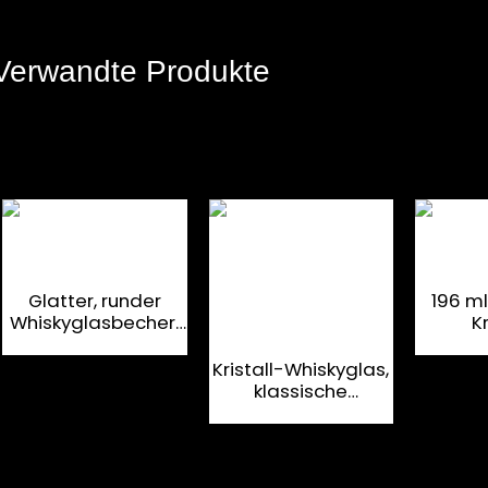
Verwandte Produkte
Glatter, runder
196 ml
Whiskyglasbecher,
Kr
ISO-zertifiziert
Whisky
schwe
Kristall-Whiskyglas,
klassische
Schnapsgläser,
graviertes Design,
Weinbecher,
Spirituosenglas