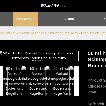
Produkte
Video
K
 ml heißer Verkauf Schnapsglasbecher mit schwerem Boden un
50 ml h
Schnap
Loading...
Loading...
Boden 
Produkt
Mindestb
Preis
Lieferzeit