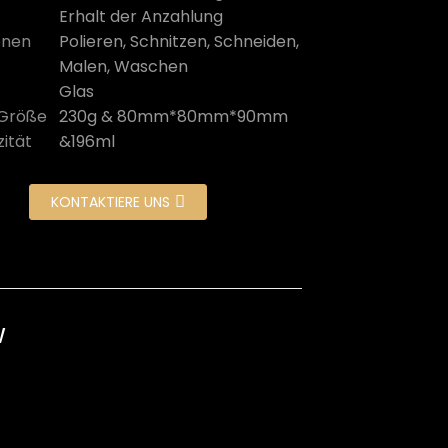
Erhalt der Anzahlung
onen
Polieren, Schnitzen, Schneiden,
Malen, Waschen
Glas
 Größe
230g & 80mm*80mm*90mm
ität
&196ml
KONTAKTIERE UNS
w