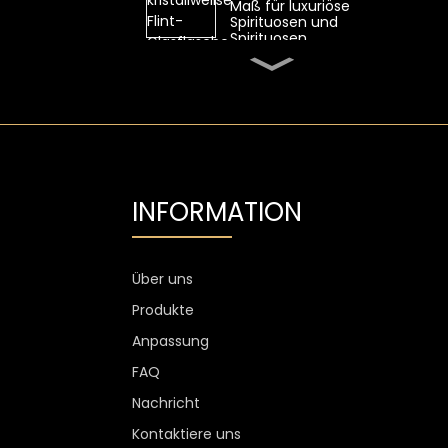
Maß für luxuriöse
Spirituosen und
Spirituosen
Ovale 700-ml-
Whiskyglasflasche von
SGS mit hohem
Feuerstein
Transparente Flint-
Wodka-Glasflasche mit
Aluminiumetikett
INFORMATION
1300 g Wodkaglas
personalisiert, 750 ml
Glas-
Spirituosenflaschen
Über uns
Produkte
Kundenspezifischer
Weinglasbecher ohne
Anpassung
Stiel, kratzfest, 400 ml,
500 ml
FAQ
Nachricht
Kontaktiere uns