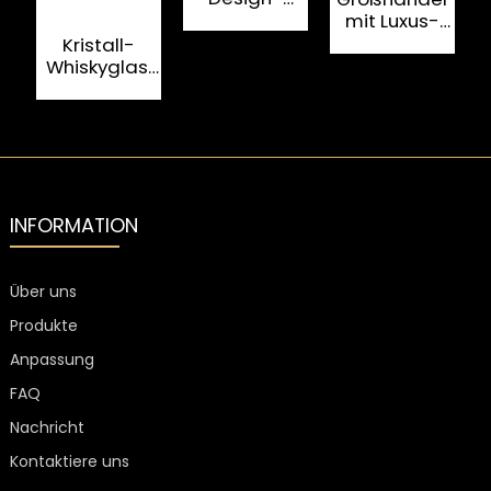
K
Wein-
mit Luxus-
Whisky-
Kristall-
Kristall-
Glasbecher,
Streifen-
Whiskyglas,
t
unzerbrechlich,
Whisky-Glas-
klassische
G
200 ml
Weinbecher
Schnapsgläser,
graviertes
Design,
Weinbecher,
Spirituosenglas
INFORMATION
Über uns
Produkte
Anpassung
FAQ
Nachricht
Kontaktiere uns