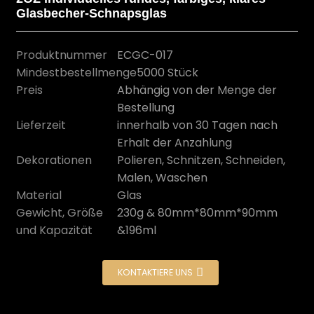
Glasbecher-Schnapsglas
Produktnummer
ECGC-017
Mindestbestellmenge
5000 Stück
Preis
Abhängig von der Menge der
Bestellung
Lieferzeit
innerhalb von 30 Tagen nach
Erhalt der Anzahlung
Dekorationen
Polieren, Schnitzen, Schneiden,
Malen, Waschen
Material
Glas
n
Gewicht, Größe
230g & 80mm*80mm*90mm
und Kapazität
&196ml
KONTAKTIERE UNS