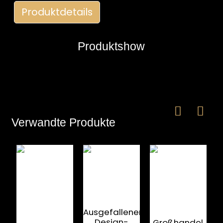
Produktdetails
Produktshow
e
Verwandte Produkte
a
Ausgefallener
Design-
Großhandel