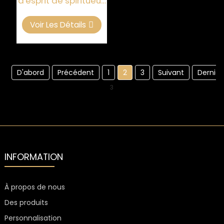
d'esprit de spiritueux
de couleur d'OEM
Pantone en métal
Voir Les Détails
D'abord
Précédent
1
2
3
Suivant
Dernier
3
INFORMATION
À propos de nous
Des produits
Personnalisation