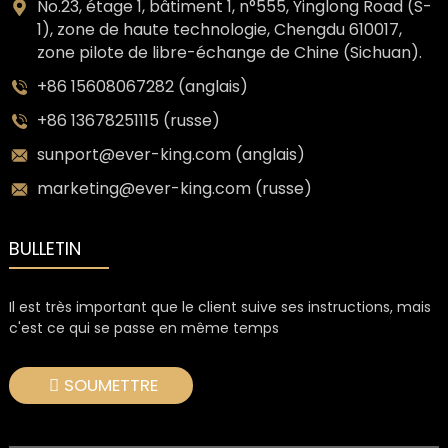
No.23, étage 1, bâtiment 1, n°555, Yinglong Road (S-
1), zone de haute technologie, Chengdu 610017,
zone pilote de libre-échange de Chine (Sichuan).
+86 15608067282 (anglais)
+86 13678251115 (russe)
sunport@ever-king.com (anglais)
marketing@ever-king.com (russe)
BULLETIN
n
Il est très important que le client suive ses instructions, mais
c'est ce qui se passe en même temps
SOUMETTRE