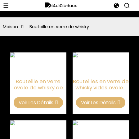
Maison
Bouteille en verre de whisky
Bouteille en verre
Bouteilles en verre de
ovale de whisky de
whisky vides ovales
silex de GV 700ml
claires 750ML
élevée
Voir Les Détails
Voir Les Détails