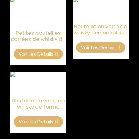
Bouteille en verre de
whisky personnalisée
Petites bouteilles
pour liqueurs de luxe
carrées de whisky de
750ML pour l'alcool
Voir Les Détails
de luxe
Voir Les Détails
Bouteille en verre de
whisky de forme
ovale transparente
de 750 ml
Voir Les Détails