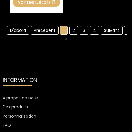
Voir Les Détails
D'abord
Précédent
1
2
3
4
Suivant
De
4
INFORMATION
À propos de nous
Des produits
Personnalisation
FAQ