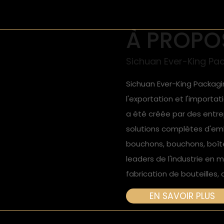
À PROPO
Sichuan Ever-King Pack
Sichuan Ever-King Packaging
l'exportation et l'importat
a été créée par des entre
solutions complètes d'emba
bouchons, bouchons, boîtes et étiquettes. Tous le
leaders de l'industrie en
fabrication de bouteilles,
EN SAVOIR PLUS