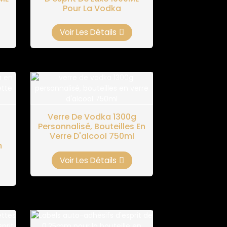
Pour La Vodka
Voir Les Détails
Verre De Vodka 1300g
Personnalisé, Bouteilles En
Verre D'alcool 750ml
m
Voir Les Détails