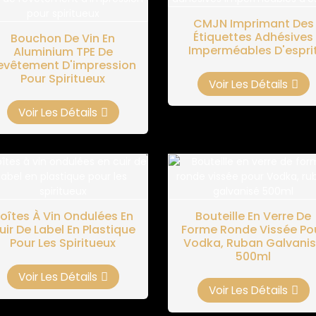
CMJN Imprimant Des
Étiquettes Adhésives
Bouchon De Vin En
Imperméables D'espri
Aluminium TPE De
evêtement D'impression
Pour Spiritueux
Voir Les Détails
Voir Les Détails
oîtes À Vin Ondulées En
Bouteille En Verre De
uir De Label En Plastique
Forme Ronde Vissée Po
Pour Les Spiritueux
Vodka, Ruban Galvani
500ml
Voir Les Détails
Voir Les Détails