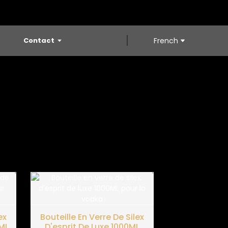
Contact
French
ex
Bouteille En Verre De Silex
ML
D'esprit De Luxe 1000ML