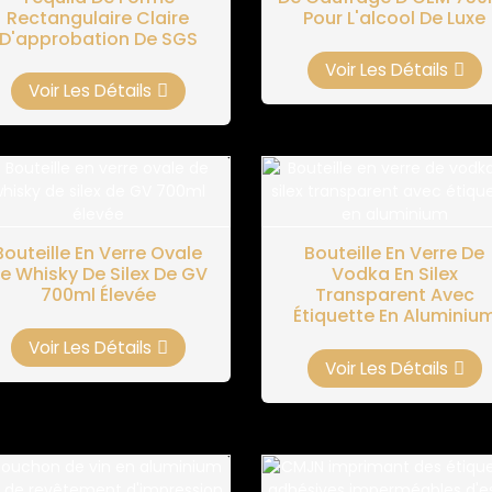
Rectangulaire Claire
Pour L'alcool De Luxe
D'approbation De SGS
Voir Les Détails
Voir Les Détails
Bouteille En Verre Ovale
Bouteille En Verre De
e Whisky De Silex De GV
Vodka En Silex
700ml Élevée
Transparent Avec
Étiquette En Aluminiu
Voir Les Détails
Voir Les Détails