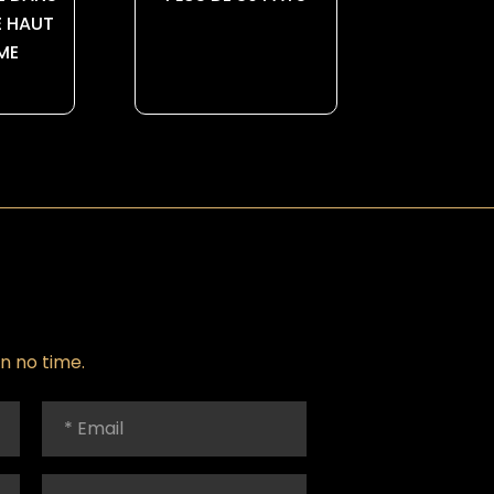
E HAUT
ME
in no time.