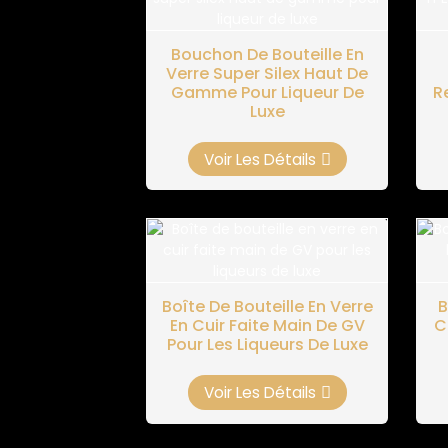
Bouchon De Bouteille En
Verre Super Silex Haut De
Gamme Pour Liqueur De
R
Luxe
Voir Les Détails
Boîte De Bouteille En Verre
B
En Cuir Faite Main De GV
C
Pour Les Liqueurs De Luxe
Voir Les Détails