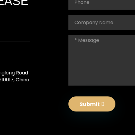
EASE
！
Yinglong Road
610017, China
Submit