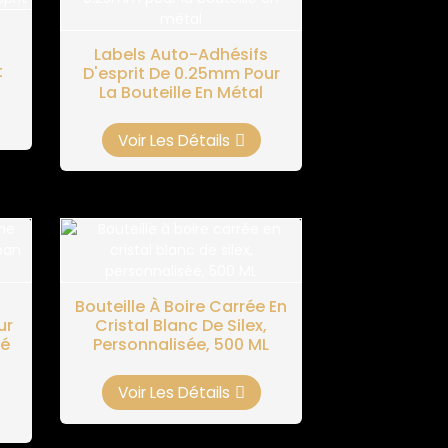
Labels Auto-Adhésifs
t
D'esprit De 0.25mm Pour
La Bouteille En Métal
Voir Les Détails
Bouteille À Boire Carrée En
ur
Cristal Blanc De Silex,
sé
Personnalisée, 500 ML
Voir Les Détails