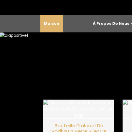
Maison
À Propos De Nous
Bouteille D'alcool De
Vodka En Verre Silex De