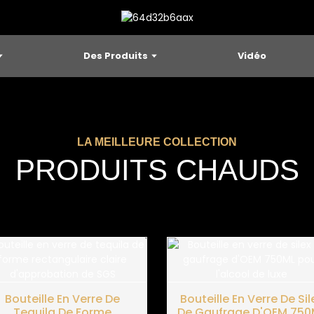
Des Produits
Vidéo
LA MEILLEURE COLLECTION
PRODUITS CHAUDS
Bouteille En Verre De
Bouteille En Verre De Sil
Tequila De Forme
De Gaufrage D'OEM 750