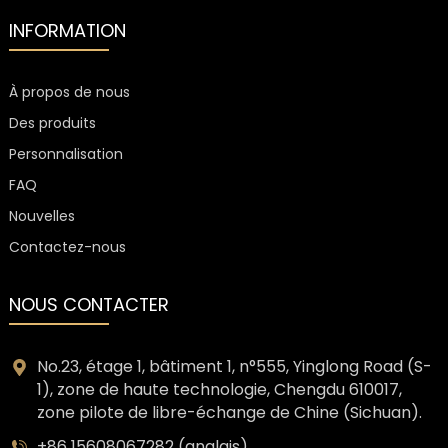
INFORMATION
À propos de nous
Des produits
Personnalisation
FAQ
e
Nouvelles
Contactez-nous
a
NOUS CONTACTER
No.23, étage 1, bâtiment 1, n°555, Yinglong Road (S-
1), zone de haute technologie, Chengdu 610017,
zone pilote de libre-échange de Chine (Sichuan).
+86 15608067282 (anglais)