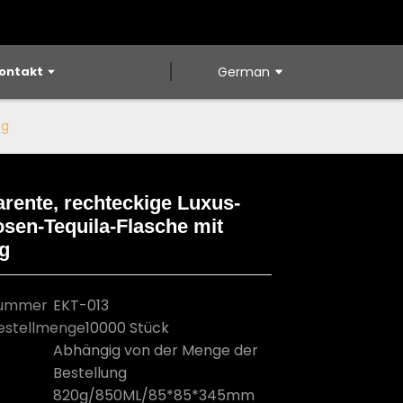
ontakt
German
ng
rente, rechteckige Luxus-
osen-Tequila-Flasche mit
Loading...
Loading...
Loading...
Loading...
g
nummer
EKT-013
estellmenge
10000 Stück
Abhängig von der Menge der
Bestellung
820g/850ML/85*85*345mm