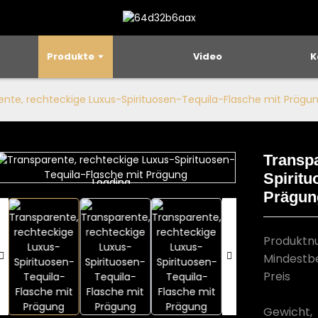
Produkte
Video
K
ente, rechteckige Luxus-Spirituosen-Tequila-Flasche mit Prägu
Transpa
Spiritu
Loading...
Loading...
Prägun
Produkt
Mindestb
Preis
Gewicht,