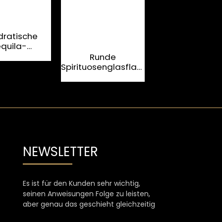
ratische
quila-
ISO9001 201
lasche für
Quadratische 
Runde
rituosen
ml ausgefalle
Spirituosenglasflasche
Tequila-Flasc
mit individuellem
Logo, transparent,
leer, 700 ml
NEWSLETTER
Es ist für den Kunden sehr wichtig,
seinen Anweisungen Folge zu leisten,
aber genau das geschieht gleichzeitig