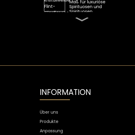
Maß für luxuriöse
Spirituosen und
Spirituosen
Ovale 700-ml-
Whiskyglasflasche von
SGS mit hohem
Feuerstein
Transparente Flint-
Wodka-Glasflasche mit
Aluminiumetikett
1300 g Wodkaglas
personalisiert, 750 ml
Glas-
Spirituosenflaschen
INFORMATION
Kundenspezifischer
Weinglasbecher ohne
Stiel, kratzfest, 400 ml,
500 ml
Über uns
Produkte
Anpassung