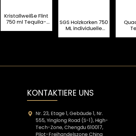
Kristallweiße Flint
750 ml Tequila-
SGS Holzkorken 750
Quad
Glasflasche
ML individuelle
Te
Tequila-Flasche
Glasf
Spi
KONTAKTIERE UNS
Nr. 23, Etage 1, Gebäude 1, Nr.
555, Yinglong Road (S-1), High-
Tech-Zone, Chengdu 610017,
Pilot-Freihandelszone China