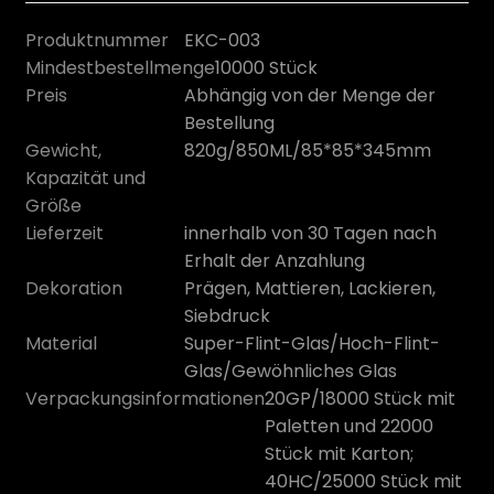
Produktnummer
EKC-003
Mindestbestellmenge
10000 Stück
Preis
Abhängig von der Menge der
Bestellung
Gewicht,
820g/850ML/85*85*345mm
Kapazität und
Größe
Lieferzeit
innerhalb von 30 Tagen nach
Erhalt der Anzahlung
Dekoration
Prägen, Mattieren, Lackieren,
Siebdruck
n
Material
Super-Flint-Glas/Hoch-Flint-
Glas/Gewöhnliches Glas
Verpackungsinformationen
20GP/18000 Stück mit
Paletten und 22000
Stück mit Karton;
40HC/25000 Stück mit