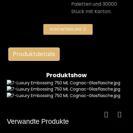
Paletten und 30000
Stück mit Karton.
KONTAKTIERE UNS
Produktdetails
e
Produktshow
a
Verwandte Produkte