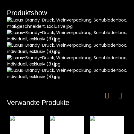
Produktshow
e
a
Verwandte Produkte