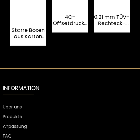
4C-
0,21 mm TÜV-
Offsetdruck-
Rechteck-
Prägekarton-
Weinverpackung
Starre Boxen
Glasflaschenbox
aus Metall
aus Karton
mit OEM-UV-
k
Beschichtung
und
G
Magnetverschluss
V
INFORMATION
Über uns
Produkte
Anpassung
FAQ