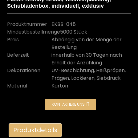
Schubladenbox, individuell, exklusiv
Produktnummer
EKBB-048
Mindestbestellmenge
5000 Stück
Preis
Abhängig von der Menge der
Bestellung
Lieferzeit
innerhalb von 30 Tagen nach
Erhalt der Anzahlung
Dekorationen
UV-Beschichtung, Heißprägen,
Prägen, Lackieren, Siebdruck
Material
Karton
n
KONTAKTIERE UNS
Produktdetails