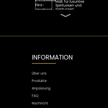
Maß für luxuriöse
Spirituosen und
Spirituosen
Ovale 700-ml-
Whiskyglasflasche von
SGS mit hohem
Feuerstein
Transparente Flint-
Wodka-Glasflasche mit
Aluminiumetikett
1300 g Wodkaglas
INFORMATION
personalisiert, 750 ml
Glas-
Spirituosenflaschen
Über uns
Kundenspezifischer
Weinglasbecher ohne
Produkte
Stiel, kratzfest, 400 ml,
500 ml
Anpassung
FAQ
Nachricht