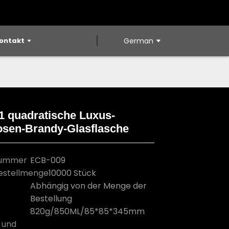
ontakt
German
1 quadratische Luxus-
osen-Brandy-Glasflasche
Loading...
Loading...
Loading...
Loading...
nummer
ECB-009
estellmenge
10000 Stück
Abhängig von der Menge der
Bestellung
820g/850ML/85*85*345mm
 und