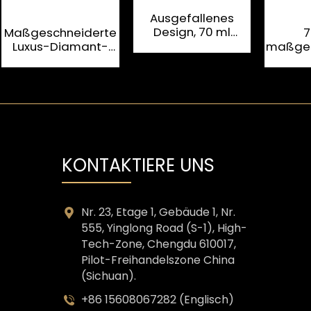
Ausgefallenes
Design, 70 ml
Maßgeschneiderte
7
Brandy-Flasche mit
Luxus-Diamant-
maßges
schöner Farbe
Spirituosen-
quad
Brandy-
B
Glasflasche 700 ml
Gla
KONTAKTIERE UNS
Nr. 23, Etage 1, Gebäude 1, Nr.
555, Yinglong Road (S-1), High-
Tech-Zone, Chengdu 610017,
Pilot-Freihandelszone China
(Sichuan).
+86 15608067282 (Englisch)