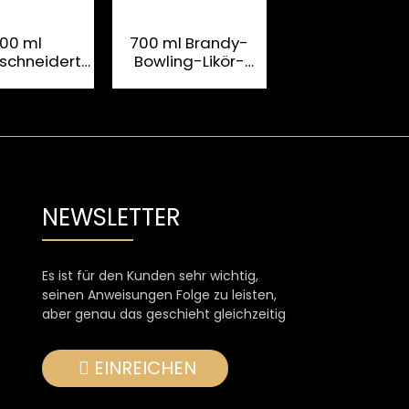
00 ml
700 ml Brandy-
Hochwertige
chneiderte
Bowling-Likör-
rautenförmi
ratische
Glasflasche mit
Glas-
randy-
Metalletiketten
Brandyflasche 
sflasche
Prägung
NEWSLETTER
Es ist für den Kunden sehr wichtig,
seinen Anweisungen Folge zu leisten,
aber genau das geschieht gleichzeitig
EINREICHEN