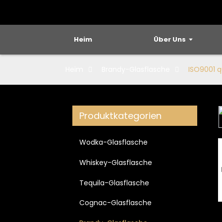
Heim
Über Uns
Heim
Brandy-Glasflasche
ISO9001 q
Produktkategorien
Loading...
Loading...
Wodka-Glasflasche
Whiskey-Glasflasche
Tequila-Glasflasche
Cognac-Glasflasche