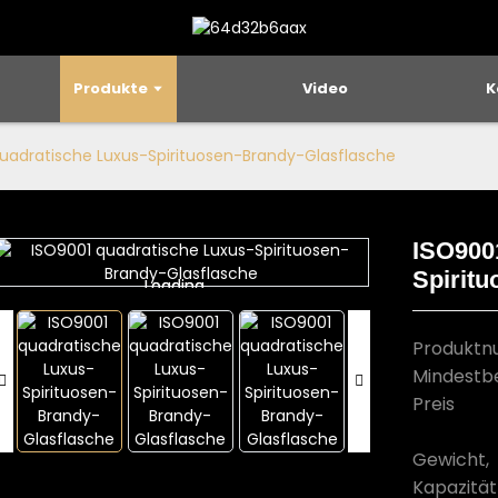
Produkte
Video
K
uadratische Luxus-Spirituosen-Brandy-Glasflasche
ISO900
Spiritu
Loading...
Loading...
Produkt
Mindestb
Preis
Gewicht,
Kapazität