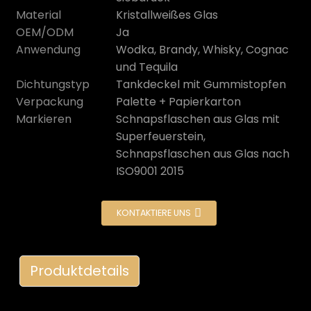
Material
Kristallweißes Glas
OEM/ODM
Ja
Anwendung
Wodka, Brandy, Whisky, Cognac
und Tequila
Dichtungstyp
Tankdeckel mit Gummistopfen
Verpackung
Palette + Papierkarton
Markieren
Schnapsflaschen aus Glas mit
Superfeuerstein,
e
Schnapsflaschen aus Glas nach
ISO9001 2015
a
KONTAKTIERE UNS
Produktdetails