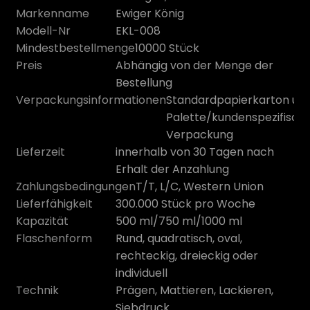
Markenname
Ewiger König
Modell-Nr
EKL-008
Mindestbestellmenge
10000 Stück
Preis
Abhängig von der Menge der
Bestellung
Verpackungsinformationen
Standardpapierkarton un
Palette/kundenspezifisch
Verpackung
Lieferzeit
innerhalb von 30 Tagen nach
Erhalt der Anzahlung
Zahlungsbedingungen
T/T, L/C, Western Union
n
Lieferfähigkeit
300.000 Stück pro Woche
Kapazität
500 ml/750 ml/1000 ml
Flaschenform
Rund, quadratisch, oval,
rechteckig, dreieckig oder
individuell
Technik
Prägen, Mattieren, Lackieren,
Siebdruck