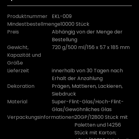
Produktnummer
EKL-009
Mindestbestellmenge
10000 Stück
Preis
Abhängig von der Menge der
Bestellung
Gewicht,
720 g/500 ml/156 x 57 x 185 mm
Kapazität und
Größe
Lieferzeit
innerhalb von 30 Tagen nach
Erhalt der Anzahlung
Dekoration
Prägen, Mattieren, Lackieren,
n
Siebdruck
Material
Super-Flint-Glas/Hoch-Flint-
Glas/Gewöhnliches Glas
Verpackungsinformationen
20GP/12800 Stück mit
Paletten und 14256
Stück mit Karton;