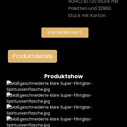
40HC/30720 Stück mit
Paletten und 32960
Stück mit Karton.
KONTAKTIERE UNS
Produktdetails
e
Produktshow
a