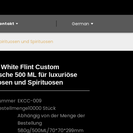
ontakt
German
pirituosen und Spirituosen
 White Flint Custom
sche 500 ML für luxuriöse
Loading...
Loading...
Loading...
Loading...
osen und Spirituosen
nummer
EKCC-009
estellmenge
10000 Stück
Abhängig von der Menge der
Bestellung
580g/500ML/70*70*299mm