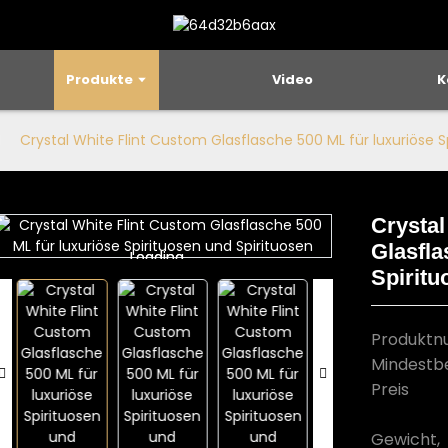
Produkte
Video
K
Crystal White Flint Custom Glasflasche 500 ML für luxuriöse S
Crystal
Glasfla
Loading...
Loading...
Spiritu
Produkt
Mindestb
Preis
Gewicht,