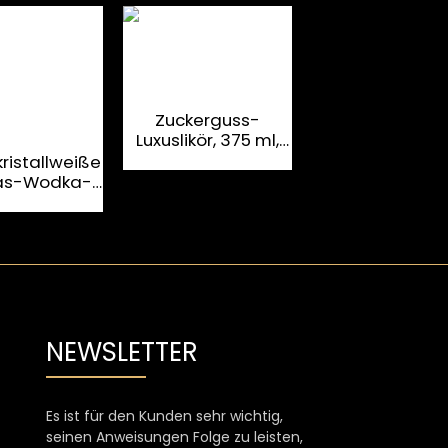
Zuckerguss-
Luxuslikör, 375 ml,
750 ml kristallw
individuelle
Flint-Glasflas
kristallweiße
Glasflaschen
nach Maß fü
las-Wodka-
luxuriöse
flasche für
Spirituosen u
xuriöse
Spirituosen
tuosen und
osen – neues
Yoslol
NEWSLETTER
Es ist für den Kunden sehr wichtig,
seinen Anweisungen Folge zu leisten,