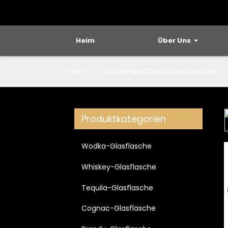
Heim
Über Uns
Heim
Kundenspezifische Glasflaschen
Produktkategorien
Loading...
Loading...
Wodka-Glasflasche
Whiskey-Glasflasche
Tequila-Glasflasche
Cognac-Glasflasche