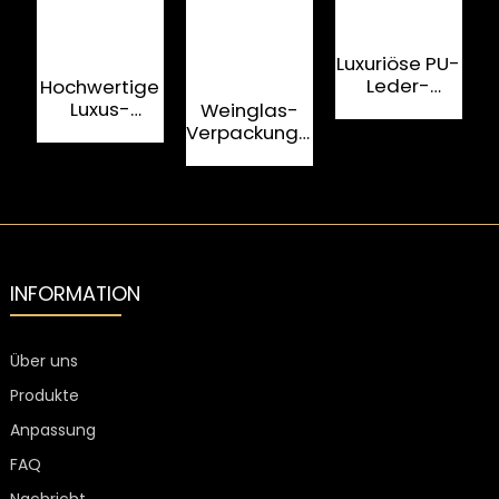
Luxuriöse PU-
G
Leder-
Hochwertige
Kartonverpackun
Luxus-
Weinglas-
für Brandy-
Geschenkbox
Verpackungsboxen
Wein-
aus Leder für
aus
Geschenkbox
Spirituosen,
Pappkarton
maßgeschneidert
in
für Brandy
kundenspezifischer
Größe für
Brandy-
Spirituosen
INFORMATION
Über uns
Produkte
Anpassung
FAQ