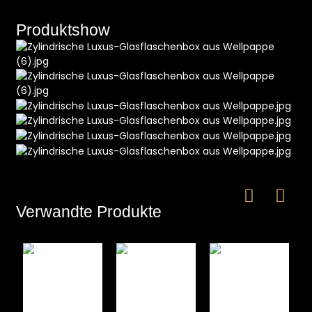
Produktshow
e
a
Verwandte Produkte