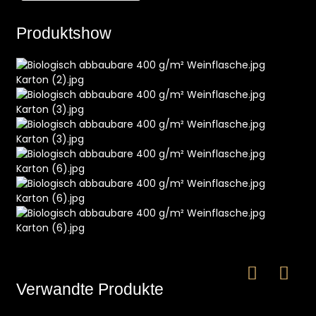
Produktshow
e
a
Verwandte Produkte