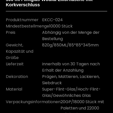
Korkverschluss
Produktnummer
EKCC-024
Mindestbestellmenge
10000 Stück
Preis
Abhängig von der Menge der
Bestellung
Gewicht,
820g/850ML/85*85*345mm
Kapazität und
Größe
Lieferzeit
innerhalb von 30 Tagen nach
Erhalt der Anzahlung
n
Dekoration
Prägen, Mattieren, Lackieren,
Siebdruck
Material
Super-Flint-Glas/Hoch-Flint-
Glas/Gewöhnliches Glas
Verpackungsinformationen
20GP/18000 Stück mit
Paletten und 22000