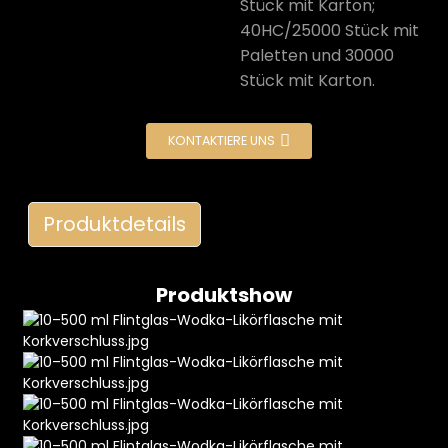
Stück mit Karton;
40HC/25000 Stück mit
Paletten und 30000
Stück mit Karton.
KONTAKTIERE UNS
e
Produktdetails
a
Produktshow