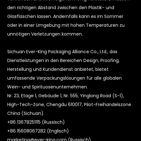
den richtigen Abstand zwischen den Plastik- und
Glasflaschen lassen. Andernfalls kann es im Sommer
oder in einer Umgebung mit hohen Temperaturen zu
unnötigen Verletzungen kommen.
Sichuan Ever-King Packaging Alliance Co., Ltd., das
Dienstleistungen in den Bereichen Design, Proofing,
e
Herstellung und Kundendienst anbietet, bietet
umfassende Verpackungslösungen für alle globalen
a
Wein- und Spirituosenunternehmen.
Nr. 23, Etage 1, Gebäude 1, Nr. 555, Yinglong Road (S-1),
High-Tech-Zone, Chengdu 610017, Pilot-Freihandelszone
China (Sichuan).
+86 13678251115 (Russisch)
+86 15608067282 (Englisch)
marketing@ever-king.com (Russisch)