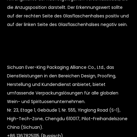
die Anzugsposition darstellt. Der Erkennungswert sollte
auf der rechten Seite des Glasflaschenhalses positiv und
auf der linken Seite des Glasflaschenhalses negativ sein.
e
Sichuan Ever-King Packaging Alliance Co., Ltd., das
Dienstleistungen in den Bereichen Design, Proofing,
a
Herstellung und Kundendienst anbietet, bietet
umfassende Verpackungslösungen für alle globalen
Wein- und Spirituosenunternehmen.
Nr. 23, Etage 1, Gebäude 1, Nr. 555, Yinglong Road (S-1),
High-Tech-Zone, Chengdu 610017, Pilot-Freihandelszone
China (Sichuan).
+86 13678251115 (Russisch)