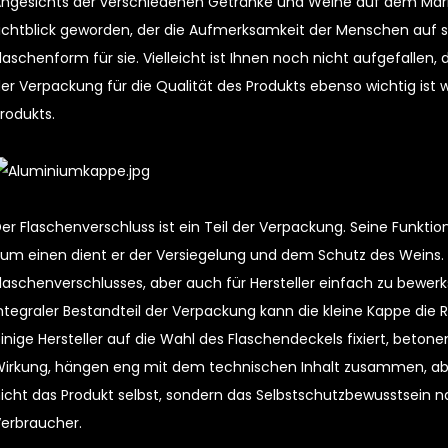
ngesichts der verschiedenen Getränke und Weine auf dem Mark
ichtblick geworden, der die Aufmerksamkeit der Menschen auf si
laschenform für sie. Vielleicht ist Ihnen noch nicht aufgefallen, 
er Verpackung für die Qualität des Produkts ebenso wichtig ist w
rodukts.
er Flaschenverschluss ist ein Teil der Verpackung. Seine Funkti
um einen dient er der Versiegelung und dem Schutz des Weins. D
laschenverschlusses, aber auch für Hersteller einfach zu bewerkst
ntegraler Bestandteil der Verpackung kann die kleine Kappe die Ro
inige Hersteller auf die Wahl des Flaschendeckels fixiert, bet
irkung, hängen eng mit dem technischen Inhalt zusammen, aber
icht das Produkt selbst, sondern das Selbstschutzbewusstsein n
erbraucher.