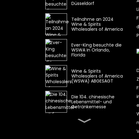
A
Düsseldorf
L
F
Teilnahme an 2024
Wine & Spirits
d
Wholesalers of America
P
Ever-King besuchte die
WSWA in Orlando,
Florida
D
Wine & Spirits
Wholesalers of America
Z
(WSWA) ABGESAGT
F
i
Die 104. chinesische
Lebensmittel- und
e
Getränkemesse
W
Unser Unternehmen
n
hat erfolgreich das
Appearance Design
V
Patent Certificate
erhalten