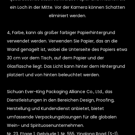
ein Loch in der Mitte. Vor der Kamera können Schatten
eliminiert werden.
4, Farbe, kann als großer farbiger Papierhintergrund
verwendet werden. Verwenden Sie Papier, das an die
Wand genagelt ist, wobei die Unterseite des Papiers etwa
30 cm vor dem Tisch, auf dem Papier und der
e
Glasflasche liegt. Das Licht kann hinter dem Hintergrund
platziert und von hinten beleuchtet werden.
a
Sichuan Ever-King Packaging Alliance Co., Ltd., das
Dienstleistungen in den Bereichen Design, Proofing,
Herstellung und Kundendienst anbietet, bietet
umfassende Verpackungslösungen für alle globalen
Wein- und Spirituosenunternehmen.
Nr. 23, Etage 1, Gebäude 1, Nr. 555, Yinglong Road (S-1),