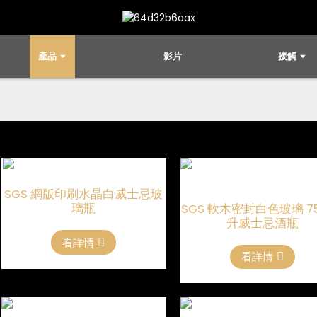
產品
影片
接觸
SGS 網版印刷水晶白威士忌玻
璃瓶
SGS 軟木密封白色玻璃 75
升威士忌酒瓶
看詳情
看詳情