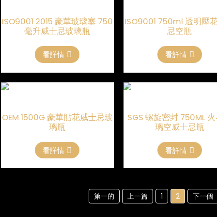
ISO9001 2015 豪華玻璃塞 750
ISO9001 750ml 透明
毫升威士忌玻璃瓶
忌空瓶
看詳情
看詳情
OEM 1500G 豪華貼花威士忌玻
SGS 螺旋密封 750ML 
璃瓶
璃空威士忌瓶
看詳情
看詳情
第一的
上一篇
1
2
下一個