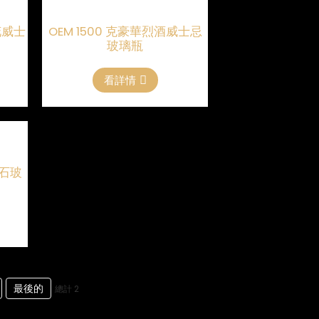
壓花威士
OEM 1500 克豪華烈酒威士忌
玻璃瓶
看詳情
火石玻
最後的
總計 2