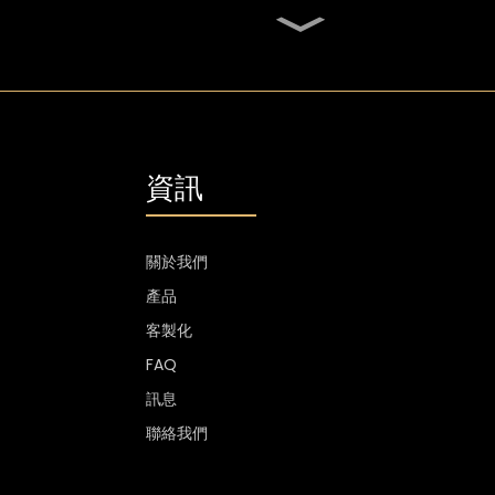
SGS 橢圓形 700 毫升高火
石威士忌玻璃瓶
鋁標透明火石伏特加玻璃瓶
資訊
1300 克個性化玻璃伏特加
酒，750 毫升玻璃烈酒瓶
關於我們
產品
客製化無柄酒杯防刮
客製化
400ml 500ml
FAQ
訊息
聯絡我們