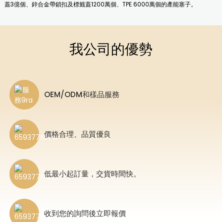
蓋3億個、鋅合金帶鎖扣及標籤蓋1200萬個、TPE 6000萬個的產能塞子。
我公司的優勢
OEM/ODM和樣品服務
價格合理、品質優良
n
低最小起訂量，交貨時間快。
收到您的詢問後立即報價