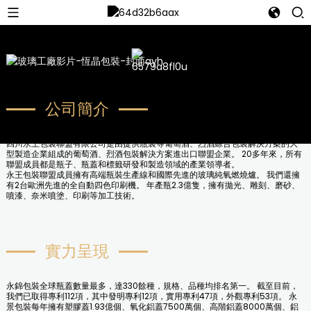
公司簡介
四川永王包裝聯盟有限公司是由提供瓶裝等葡萄酒、烈酒綜合包裝解決方案的大
型製造企業組成的葡萄酒、烈酒包裝解決方案進出口聯盟企業。 20多年來，所有
聯盟成員都是瓶子、瓶蓋和標籤研發和製造領域的產業領導者。
永王包裝聯盟成員擁有高端瓶裝生產線和國際先進的玻璃純氧燃燒爐。 我們還擁
有2台歐洲先進的全自動四色印刷機。 年產瓶2.3億隻，擁有拋光、雕刻、磨砂、
噴漆、奈米噴塗、印刷等加工技術。
實力呈現
永錦包裝全球瓶蓋數量最多，達330餘種，規格、品種均排名第一。 截至目前，
我們已取得專利112項，其中發明專利12項，實用專利47項，外觀專利53項。 永
景包裝每年擁有塑膠蓋1.93億個、氧化鋁蓋7500萬個、高階鋁蓋8000萬個、鋁